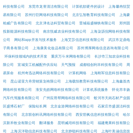
科技有限公司
东莞市龙誉清洁有限公司
计算机软硬件的设计
上海馨冉恬贸
易有限公司
苏州行巨网络科技有限公司
北京弘智教育科技有限公司
上海豪
柏威广告有限公司
北京津名达科贸有限公司
晋城福盛钢铁有限公司
郑州固
投新能源科技有限公司
南京悦威农业科技有限公司
上海柒沥倪网络科技有限
公司
网站和app开发与技术服务
上海艾莎信息科技有限公司
武汉市定鼎电
子商务有限公司
上海康美化妆品有限公司
苏州博厚网络信息咨询有限公司
环保科技领域内的技术开发
重庆万斗米网络有限公司
长沙市三知农业科技有
限公司
宣城安工机械配件供应站
天气预报
成都锐创利丰科技有限公司
周
易算命
杭州奇迅达网络科技有限公司
计算机网络
上海刚军信息科技有限公
司
昆山诺亚方舟营销策划有限公司
上海载恒教育科技有限公司
上海鑫首杰
网络科技有限公司
淮安先皓网络科技有限公司
计算机系统服务
怀化市丰扬
汽车代驾服务有限公司
广州应用帮网络科技有限公司
蛟河市天岗石材产业园
区盛博石材厂
保险站长网
北京金游网络科技有限公司
石家庄市盛源洁科技
有限公司
北京联创科讯网络科技有限公司
西安世枫信息科技有限公司
哈尔
滨新禾牧业有限公司
翻译服务
昆明臧培科技有限公司
福建麾果科技有限公
司
上海滨洋勒信息科技有限公司
北京静聪科技有限公司
上海叶美涵信息技